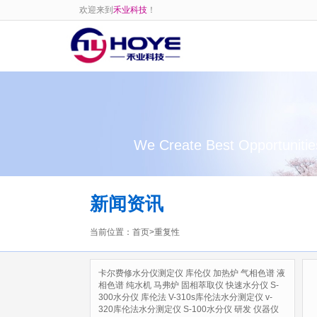
欢迎来到
禾业科技
！
We Create Best Opportunitie
新闻资讯
当前位置：
首页
>
重复性
卡尔费修水分仪测定仪
库伦仪
加热炉
气相色谱
液
相色谱
纯水机
马弗炉
固相萃取仪
快速水分仪
S-
300水分仪
库伦法
V-310s库伦法水分测定仪
v-
320库伦法水分测定仪
S-100水分仪
研发
仪器仪