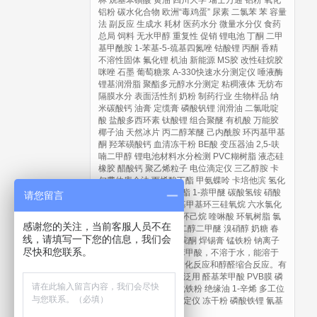
林
烷基苯磺酸
黄油
四川大学
瑞士万通
铝粉
氧化
铝粉
碳水化合物
欧洲“毒鸡蛋”
尿素
二氯苯
苯
容量
法
副反应
生成水
耗材
医药水分
微量水分仪
食药
总局
饲料
无水甲醇
重复性
促销
锂电池
丁酮
二甲
基甲酰胺
1-苯基-5-巯基四氮唑
钴酸锂
丙酮
香精
不溶性固体
氟化锂
机油
新能源
MS胶
改性硅烷胶
咪唑
石墨
葡萄糖浆
A-330快速水分测定仪
唾液酶
锂基润滑脂
聚酯多元醇水分测定
粘稠液体
无纺布
隔膜水分
表面活性剂
奶粉
制药行业
生物样品
纳
米碳酸钙
油膏
定缆膏
磷酸钒锂
润滑油
二氯吡啶
酸
盐酸多西环素
钛酸锂
组合聚醚
有机酸
万能胶
椰子油
天然冰片
丙二醇苯醚
己内酰胺
环丙基甲基
酮
羟苯磺酸钙
血清冻干粉
BE酸
变压器油
2,5-呋
喃二甲醇
锂电池材料水分检测
PVC糊树脂
液态硅
橡胶
醋酸钙
聚乙烯粒子
电位滴定仪
三乙醇胺
卡
尔费休库仑法
丙烯酸丁酯
甲氨蝶呤
卡培他滨
氢化
双酚A
邻苯二甲酸二辛酯
1-萘甲醚
碳酸氢铵
硝酸
请您留言
铵
聚维酮K30
三氟丙基甲基环三硅氧烷
六水氯化
镁
甲苯
碳酸亚乙烯酯
环己烷
喹啉酸
环氧树脂
氯
感谢您的关注，当前客服人员不在
化筒箭毒碱
乙酸铵
乙二醇二甲醚
溴硝醇
奶糖
春
线，请填写一下您的信息，我们会
节
异喹啉
N-甲基吡咯烷酮
焊锡膏
锰铁粉
钠离子
尽快和您联系。
电池正极材料
对醛基苯甲酸，不溶于水，能溶于
DMF中，能与醇发生酯化反应和醇醛缩合反应。有
机合成重要中间体，广泛用
醛基苯甲酸
PVB膜
磷
酸二苯一异辛酯
水雾化铁粉
绝缘油
1-辛烯
多工位
自动卡氏加热炉水分测定仪
冻干粉
磷酸铁锂
氰基
丙烯酸乙酯
蒙脱石散