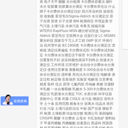
表
电子天平
醋酸
水分检测
卡尔费休容量法
烟叶
水分
软胶囊
软胶囊水分测定
卡尔费休库伦法
什么
牌子卡尔费休水分测定仪好
四川禾业科技
放假安
排
收购案
霍尼韦尔Sigma-Aldrich
水分测定仪
原
子光谱
质谱
分子光谱
IBM
检测癌症
环境监测
空
气污染
土壤污染
水体污染
布鲁克
核磁共振
WTERS
RapiFluor-MSN-糖分析试剂盒
Sigma-
Aldrich
霍尼韦尔
互联网大会
仪器行业
LC-MS/MS
聚光科技
国家百千万人才工程
GMP
饮片
环保行
业
杭州雪中炭
IEC1906奖
卡尔费休水分测定仪
漂
移值
滴定结果偏低
卡尔费休试剂
卡尔费休试剂标
定
卡尔费休水分测定仪干燥管
卡尔费休水分测定
仪重复性不好
反应杯颜色很深不到终点
快速水分
测定仪
工作环境
日常维护
全自动卡尔费休水分测
定仪
使用注意事项
测量精度
S-300全自动卡尔费
休水分测定仪
进样量
库伦法水分测定仪
电解液
滴
定过程
标定物
安装场所
实验室
电解池
注意事项
精度
取样
优点
原理
七氟丙烷
丹纳赫
果糖
甘露醇
半乳糖
一水合葡萄糖
乳糖水
S-300卡尔费休水分
测定仪
乳胶漆水分测定
TOC
水质分析
科学仪器
质检中心
开幕
闭幕
CISILE
水污染
溯源仪
清华大
学
土十条
应用范围
粮食水分
游离水
结晶水
医药
行业
污染
土壤污染防治法
中标
国产仪器
驱蚊手
环
检测
土壤检测
珀金埃尔默
检测公司
基因编辑
CRISPR
聚醚
卡尔费休
云母水
卡氏加热炉
塑料粒
子
甲基丙烯酸
丙烯酸酯
丝素蛋白
凯诺科
阿莫西