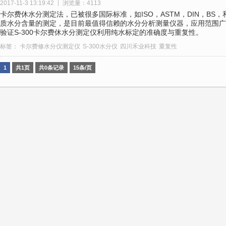
2017-11-3 13:19:42
浏览量：4113
卡尔费休水分测定法，已被很多国际标准，如ISO，ASTM，DIN，BS
质水分含量的测定，是目前最值得信赖的水分分析测量仪器，应用范围广
验证S-300卡尔费休水分测定仪利用纯水标定的准确度与重复性。
标签：
卡尔费修水分仪测定仪
S-300水分仪
四川禾业科技
重复性
1
共1页
共0条记录
15条/页