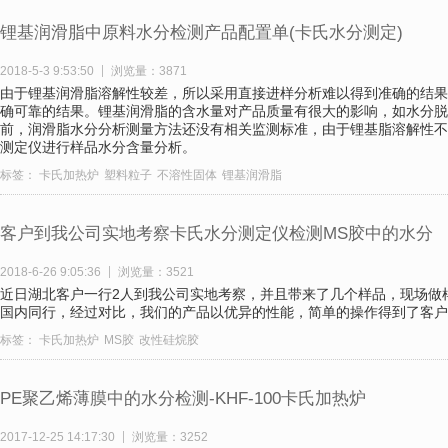
锂基润滑脂中原料水分检测产品配置单(卡氏水分测定)
2018-5-3 9:53:50
浏览量：3871
由于锂基润滑脂溶解性较差，所以采用直接进样分析难以得到准确的结果
确可靠的结果。锂基润滑脂的含水量对产品质量有很大的影响，如水分脱
前，润滑脂水分分析测量方法还没有相关监测标准，由于锂基脂溶解性不好，
测定仪进行样品水分含量分析。
标签：
卡氏加热炉
塑料粒子
不溶性固体
锂基润滑脂
客户到我公司实地考察卡氏水分测定仪检测MS胶中的水分
2018-6-26 9:05:36
浏览量：3521
近日湖北客户一行2人到我公司实地考察，并且带来了几个样品，现场做
国内同行，经过对比，我们的产品以优异的性能，简单的操作得到了客户
标签：
卡氏加热炉
MS胶
改性硅烷胶
PE聚乙烯薄膜中的水分检测-KHF-100卡氏加热炉
2017-12-25 14:17:30
浏览量：3252