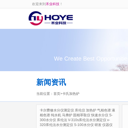
欢迎来到
禾业科技
！
We Create Best Opportunitie
新闻资讯
当前位置：
首页
>
卡氏加热炉
卡尔费修水分仪测定仪
库伦仪
加热炉
气相色谱
液
相色谱
纯水机
马弗炉
固相萃取仪
快速水分仪
S-
300水分仪
库伦法
V-310s库伦法水分测定仪
v-
320库伦法水分测定仪
S-100水分仪
研发
仪器仪