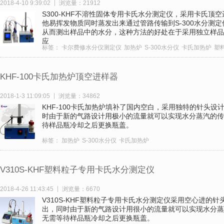
2018-4-10 9:39:02
浏览量：21912
S300-KHF不溶性固体专用卡氏水分测定仪，采用卡氏
他易挥发物质同时蒸发出来通过管路传输到S-300水分测定
从而测出样品中的水分，这种方法的好处在于采用独立样品
应
标签：
卡尔费修水分仪测定仪
加热炉
S-300水分仪
卡氏加热炉
塑
KHF-100卡氏加热炉顶空进样器
2018-1-3 11:09:05
浏览量：34862
KHF-100卡氏加热炉填补了国内空白，采用独特的针头
时由于新的气路设计用极小的流量就可以实现水分蒸汽的传
待样品瓶冷却之后更换瓶盖。
标签：
加热炉
S-300水分仪
卡氏加热炉
V310S-KHF塑料粒子专用卡氏水分测定仪
2018-4-26 11:43:45
浏览量：6670
V310S-KHF塑料粒子专用卡氏水分测定仪采用空心进的
出，同时由于新的气路设计用很小的流量就可以实现水分蒸
无需等待样品瓶冷却之后更换瓶盖。