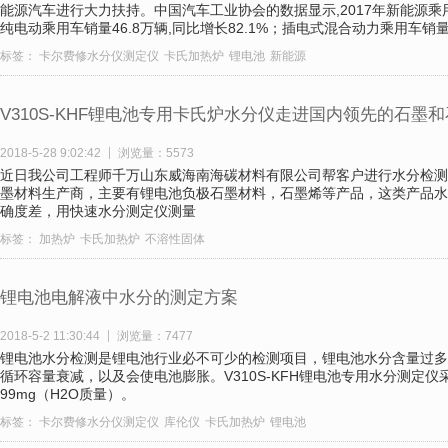
能源汽车进行大力扶持。中国汽车工业协会的数据显示,2017年新能源乘用车
纯电动乘用车销量46.8万辆,同比增长82.1%；插电式混合动力乘用车销量11
标签：
卡尔费修水分仪测定仪
卡氏加热炉
锂电池
新能源
V310S-KHF锂电池专用卡氏炉水分仪走进国内领先的石墨
2018-5-28 9:02:42
浏览量：5573
近日我公司工程师千万山东威海南海碳材料有限公司帮客户进行水分检测
墨材料生产商，主要有锂电池负极石墨材料，石墨烯等产品，这类产品水
确度差，用快速水分测定仪测量
标签：
加热炉
卡氏加热炉
不溶性固体
锂电池电解液中水分的测定方案
2018-5-2 11:30:44
浏览量：7477
锂电池水分检测是锂电池行业必不可少的检测项目，锂电池水分含量过多
循环容量衰减，以及会使电池膨胀。V310S-KFH锂电池专用水分测定仪
99mg（H2O质量）。
标签：
卡尔费修水分仪测定仪
库伦仪
卡氏加热炉
锂电池