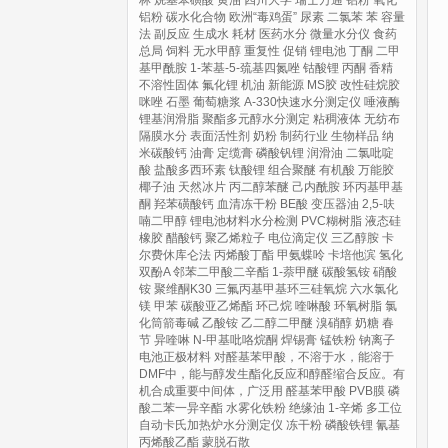
林
烷基苯磺酸
黄油
四川大学
瑞士万通
铝粉
氧化
铝粉
碳水化合物
欧洲“毒鸡蛋”
尿素
二氯苯
苯
容量
法
副反应
生成水
耗材
医药水分
微量水分仪
食药
总局
饲料
无水甲醇
重复性
促销
锂电池
丁酮
二甲
基甲酰胺
1-苯基-5-巯基四氮唑
钴酸锂
丙酮
香精
不溶性固体
氟化锂
机油
新能源
MS胶
改性硅烷胶
咪唑
石墨
葡萄糖浆
A-330快速水分测定仪
唾液酶
锂基润滑脂
聚酯多元醇水分测定
粘稠液体
无纺布
隔膜水分
表面活性剂
奶粉
制药行业
生物样品
纳
米碳酸钙
油膏
定缆膏
磷酸钒锂
润滑油
二氯吡啶
酸
盐酸多西环素
钛酸锂
组合聚醚
有机酸
万能胶
椰子油
天然冰片
丙二醇苯醚
己内酰胺
环丙基甲基
酮
羟苯磺酸钙
血清冻干粉
BE酸
变压器油
2,5-呋
喃二甲醇
锂电池材料水分检测
PVC糊树脂
液态硅
橡胶
醋酸钙
聚乙烯粒子
电位滴定仪
三乙醇胺
卡
尔费休库仑法
丙烯酸丁酯
甲氨蝶呤
卡培他滨
氢化
双酚A
邻苯二甲酸二辛酯
1-萘甲醚
碳酸氢铵
硝酸
铵
聚维酮K30
三氟丙基甲基环三硅氧烷
六水氯化
镁
甲苯
碳酸亚乙烯酯
环己烷
喹啉酸
环氧树脂
氯
化筒箭毒碱
乙酸铵
乙二醇二甲醚
溴硝醇
奶糖
春
节
异喹啉
N-甲基吡咯烷酮
焊锡膏
锰铁粉
钠离子
电池正极材料
对醛基苯甲酸，不溶于水，能溶于
DMF中，能与醇发生酯化反应和醇醛缩合反应。有
机合成重要中间体，广泛用
醛基苯甲酸
PVB膜
磷
酸二苯一异辛酯
水雾化铁粉
绝缘油
1-辛烯
多工位
自动卡氏加热炉水分测定仪
冻干粉
磷酸铁锂
氰基
丙烯酸乙酯
蒙脱石散