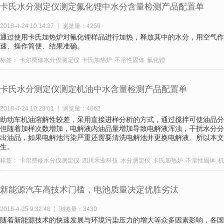
卡氏水分测定仪测定氟化锂中水分含量检测产品配置单
2018-4-24 10:14:37
浏览量：4258
通过使用卡氏加热炉对氟化锂样品进行加热，释放其中的水分，用空气作
速、操作简便、结果准确。
标签：
卡尔费修水分仪测定仪
卡氏加热炉
不溶性固体
氟化锂
卡氏水分测定仪测定机油中水含量检测产品配置单
2018-4-24 10:28:01
浏览量：4062
助动车机油溶解性较差，采用直接进样分析的方式，通过搅拌可使油品分
但随着加样次数增加，电解液内油品量增加导致电解液浑浊，干扰水分分
出油品，如果电解池污染严重还需要清洗电解池并更换电解液。所以本文
生。
标签：
卡尔费修水分仪测定仪
四川禾业科技
水分测定仪
卡氏加热炉
不溶性固体
机
新能源汽车高技术门槛，电池质量决定优胜劣汰
2018-4-25 9:32:48
浏览量：3430
随着新能源技术的快速发展与环境污染压力的增大等众多因素影响，各国