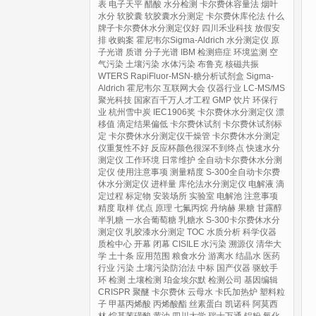
表
电子天平
醋酸
水分检测
卡尔费休容量法
烟叶
水分
软胶囊
软胶囊水分测定
卡尔费休库伦法
什么
牌子卡尔费休水分测定仪好
四川禾业科技
放假安
排
收购案
霍尼韦尔Sigma-Aldrich
水分测定仪
原
子光谱
质谱
分子光谱
IBM
检测癌症
环境监测
空
气污染
土壤污染
水体污染
布鲁克
核磁共振
WTERS
RapiFluor-MSN-糖分析试剂盒
Sigma-
Aldrich
霍尼韦尔
互联网大会
仪器行业
LC-MS/MS
聚光科技
国家百千万人才工程
GMP
饮片
环保行
业
杭州雪中炭
IEC1906奖
卡尔费休水分测定仪
漂
移值
滴定结果偏低
卡尔费休试剂
卡尔费休试剂标
定
卡尔费休水分测定仪干燥管
卡尔费休水分测定
仪重复性不好
反应杯颜色很深不到终点
快速水分
测定仪
工作环境
日常维护
全自动卡尔费休水分测
定仪
使用注意事项
测量精度
S-300全自动卡尔费
休水分测定仪
进样量
库伦法水分测定仪
电解液
滴
定过程
标定物
安装场所
实验室
电解池
注意事项
精度
取样
优点
原理
七氟丙烷
丹纳赫
果糖
甘露醇
半乳糖
一水合葡萄糖
乳糖水
S-300卡尔费休水分
测定仪
乳胶漆水分测定
TOC
水质分析
科学仪器
质检中心
开幕
闭幕
CISILE
水污染
溯源仪
清华大
学
土十条
应用范围
粮食水分
游离水
结晶水
医药
行业
污染
土壤污染防治法
中标
国产仪器
驱蚊手
环
检测
土壤检测
珀金埃尔默
检测公司
基因编辑
CRISPR
聚醚
卡尔费休
云母水
卡氏加热炉
塑料粒
子
甲基丙烯酸
丙烯酸酯
丝素蛋白
凯诺科
阿莫西