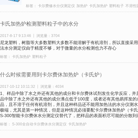
标签：
卡尔费修水分仪测定仪
加热炉
卡氏加热炉
塑料粒子
不溶性
卡氏加热炉检测塑料粒子中的水分
2017-8-17 9:13:46
浏览量：3704
尼龙塑料，树脂等大多数塑料大多数不能溶解于有机溶剂，所以直接采用
法水分测定仪由于精度不够，对于微量的水分检测也力不存心
标签：
卡氏加热炉
塑料粒子
什么时候需要用到卡尔费休加热炉（卡氏炉）
2017-10-12 10:11:32
浏览量：4034
1、样品中除了水之外还有其他的成分和卡尔费休试剂发生化学反应，并
品中除了水之外还有其他的成分沸点低于100度，或者还有其他易挥发的
品，且不溶于任何有机溶剂，并且这种样品还不能用加热法的水分仪测水
极端，尤其是第一种情况，但是这种情况必须要配卡尔费休加热炉（卡氏
S-300智能卡尔费休水分测定仪替代了，把样品的表面积尽可能的分散到
标签：
S-300全自动卡尔费休水分测定仪
卡氏加热炉