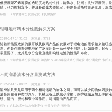
低密度聚乙烯薄膜的透明度与热封性好，能防水、防潮；抗张强度低，拉
膜，张力控制宜小，并且各处张力要恒定，特别是受热时更易变形，造成
标签：
卡尔费修水分仪测定仪
卡氏加热炉
锂电池材料水分检测解决方案
2018-1-17 14:31:02
浏览量：3782
随着新能源政策的展开以及数码产品的发展对于锂电池的需求越来越旺盛
遇。但是伴随着锂电池的广泛应用是一系列安全问题，比如爆炸，起火，
常重要了，尤其是水分含量直接影响锂电池的性能和寿命。
标签：
卡尔费修水分仪测定仪
加热炉
V-310s库伦法水分测定仪
水分测定仪
卡氏加
不同润滑油水分含量测试方法
2022-2-14 17:00:32
浏览量：3160
润滑油只要是应用于两个相对运动的物体之间，而可以减少两物体因接触
油是用在各种类型汽车、机械设备上以减少摩擦，保护机械及加工件的液
锈、清洁、密封和缓冲等作用。对润滑油产品而言，
标签：
V-310s库伦法水分测定仪
卡氏加热炉
润滑油