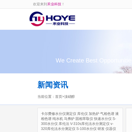
欢迎来到
禾业科技
！
We Create Best Opportunitie
新闻资讯
当前位置：
首页
>
溴硝醇
卡尔费修水分仪测定仪
库伦仪
加热炉
气相色谱
液
相色谱
纯水机
马弗炉
固相萃取仪
快速水分仪
S-
300水分仪
库伦法
V-310s库伦法水分测定仪
v-
320库伦法水分测定仪
S-100水分仪
研发
仪器仪