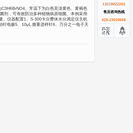
13219022202
为C3H6BrNO4。常温下为白色至淡黄色、黄褐色
售后咨询热线
菌剂，可有效防治多种植物病原细菌。本例采用
。仪器配置1、S-300卡尔费休水分滴定仪主机
028-23019668
铂针电极5、10μL 微量进样针6、万分之一电子天