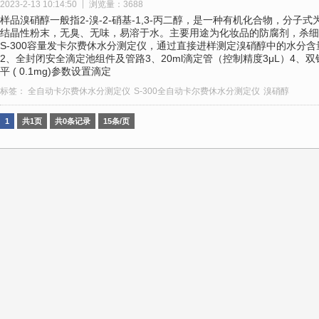
2023-2-13 10:14:50
浏览量：3688
样品溴硝醇一般指2-溴-2-硝基-1,3-丙二醇，是一种有机化合物，分子式
结晶性粉末，无臭、无味，易溶于水。主要用途为化妆品的防腐剂，杀细
S-300容量发卡尔费休水分测定仪，通过直接进样测定溴硝醇中的水分含量
2、全封闭安全滴定池组件及管路3、20ml滴定管（控制精度3μL）4、双
平 ( 0.1mg)参数设置滴定
标签：
全自动卡尔费休水分测定仪
S-300全自动卡尔费休水分测定仪
溴硝醇
1
共1页
共0条记录
15条/页