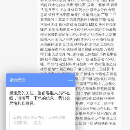
林
烷基苯磺酸
黄油
四川大学
瑞士万通
铝粉
氧化
铝粉
碳水化合物
欧洲“毒鸡蛋”
尿素
二氯苯
苯
容量
法
副反应
生成水
耗材
医药水分
微量水分仪
食药
总局
饲料
无水甲醇
重复性
促销
锂电池
丁酮
二甲
基甲酰胺
1-苯基-5-巯基四氮唑
钴酸锂
丙酮
香精
不溶性固体
氟化锂
机油
新能源
MS胶
改性硅烷胶
咪唑
石墨
葡萄糖浆
A-330快速水分测定仪
唾液酶
锂基润滑脂
聚酯多元醇水分测定
粘稠液体
无纺布
隔膜水分
表面活性剂
奶粉
制药行业
生物样品
纳
米碳酸钙
油膏
定缆膏
磷酸钒锂
润滑油
二氯吡啶
酸
盐酸多西环素
钛酸锂
组合聚醚
有机酸
万能胶
椰子油
天然冰片
丙二醇苯醚
己内酰胺
环丙基甲基
酮
羟苯磺酸钙
血清冻干粉
BE酸
变压器油
2,5-呋
喃二甲醇
锂电池材料水分检测
PVC糊树脂
液态硅
橡胶
醋酸钙
聚乙烯粒子
电位滴定仪
三乙醇胺
卡
尔费休库仑法
丙烯酸丁酯
甲氨蝶呤
卡培他滨
氢化
双酚A
邻苯二甲酸二辛酯
1-萘甲醚
碳酸氢铵
硝酸
请您留言
铵
聚维酮K30
三氟丙基甲基环三硅氧烷
六水氯化
镁
甲苯
碳酸亚乙烯酯
环己烷
喹啉酸
环氧树脂
氯
感谢您的关注，当前客服人员不在
化筒箭毒碱
乙酸铵
乙二醇二甲醚
溴硝醇
奶糖
春
线，请填写一下您的信息，我们会
节
异喹啉
N-甲基吡咯烷酮
焊锡膏
锰铁粉
钠离子
尽快和您联系。
电池正极材料
对醛基苯甲酸，不溶于水，能溶于
DMF中，能与醇发生酯化反应和醇醛缩合反应。有
机合成重要中间体，广泛用
醛基苯甲酸
PVB膜
磷
酸二苯一异辛酯
水雾化铁粉
绝缘油
1-辛烯
多工位
自动卡氏加热炉水分测定仪
冻干粉
磷酸铁锂
氰基
丙烯酸乙酯
蒙脱石散