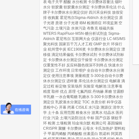
表
电子天平
醋酸
水分检测
卡尔费休容量法
烟叶
水分
软胶囊
软胶囊水分测定
卡尔费休库伦法
什么
牌子卡尔费休水分测定仪好
四川禾业科技
放假安
排
收购案
霍尼韦尔Sigma-Aldrich
水分测定仪
原
子光谱
质谱
分子光谱
IBM
检测癌症
环境监测
空
气污染
土壤污染
水体污染
布鲁克
核磁共振
WTERS
RapiFluor-MSN-糖分析试剂盒
Sigma-
Aldrich
霍尼韦尔
互联网大会
仪器行业
LC-MS/MS
聚光科技
国家百千万人才工程
GMP
饮片
环保行
业
杭州雪中炭
IEC1906奖
卡尔费休水分测定仪
漂
移值
滴定结果偏低
卡尔费休试剂
卡尔费休试剂标
定
卡尔费休水分测定仪干燥管
卡尔费休水分测定
仪重复性不好
反应杯颜色很深不到终点
快速水分
测定仪
工作环境
日常维护
全自动卡尔费休水分测
定仪
使用注意事项
测量精度
S-300全自动卡尔费
休水分测定仪
进样量
库伦法水分测定仪
电解液
滴
定过程
标定物
安装场所
实验室
电解池
注意事项
精度
取样
优点
原理
七氟丙烷
丹纳赫
果糖
甘露醇
半乳糖
一水合葡萄糖
乳糖水
S-300卡尔费休水分
测定仪
乳胶漆水分测定
TOC
水质分析
科学仪器
质检中心
开幕
闭幕
CISILE
水污染
溯源仪
清华大
学
土十条
应用范围
粮食水分
游离水
结晶水
医药
行业
污染
土壤污染防治法
中标
国产仪器
驱蚊手
环
检测
土壤检测
珀金埃尔默
检测公司
基因编辑
CRISPR
聚醚
卡尔费休
云母水
卡氏加热炉
塑料粒
子
甲基丙烯酸
丙烯酸酯
丝素蛋白
凯诺科
阿莫西